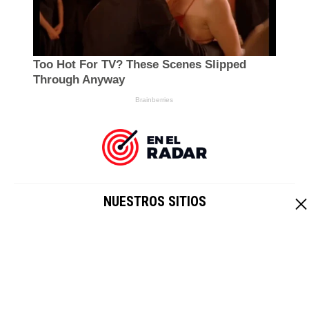
NUESTROS SITIOS
EL IMPARCIAL
|
HOY CRIPTO
Un sitio de
Grupo Healy © Copyright Impresora y Editorial S.A. de
C.V. Todos los derechos reservados