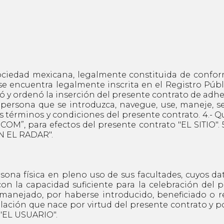
sociedad mexicana, legalmente constituida de confor
 se encuentra legalmente inscrita en el Registro Públ
ó y ordenó la inserción del presente contrato de adh
ersona que se introduzca, navegue, use, maneje, se 
érminos y condiciones del presente contrato. 4.- Que
M”, para efectos del presente contrato "EL SITIO". 5
EN EL RADAR".
rsona física en pleno uso de sus facultades, cuyos da
con la capacidad suficiente para la celebración del p
manejado, por haberse introducido, beneficiado o r
 relación que nace por virtud del presente contrato y p
 "EL USUARIO".