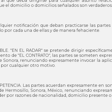
al que deba dirigirse para cualquier asunto rela
ue el domicilio o domicilios señalados son verdaderos
uier notificación que deban practicarse las partes 
o por cada una de ellas y de manera fehaciente.
E. "EN EL RADAR" se pretende dirigir específicame
ento de "EL CONTRATO", las partes se someten expres
e Sonora, renunciando expresamente invocar la aplica
por cualquier otro motivo.
TENCIA. Las partes acuerdan expresamente en somet
de Hermosillo, Sonora, México, renunciando expresame
er por razones de nacionalidad, domicilio presente o 