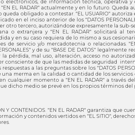
 o electrónicos, de información técnica, operativa y
e "EN EL RADAR" actualmente y en lo futuro. Queda 
no queda obligado a contestar. "EL USUARIO" autoriza
icado en el inciso anterior de los "DATOS PERSONALE
uier otro tercero, autorizándose expresamente la sub-se
na o extranjera y "EN EL RADAR" solicitará al ter
ida y en su caso requiera de lo mismo a sus cesionar
ones de servicio y/o mercadotecnia o relacionadas. 
ERSONALES" y de su "BASE DE DATOS" legalmente requ
r la pérdida, mal uso, alteración, acceso no autori
ser consciente de que las medidas de seguridad
intern
s respuestas a las preguntas sobre los "DATOS PERSON
 una merma en la calidad o cantidad de los servicios
 en cualquier momento a "EN EL RADAR" a través del 
que dicho medio se prevé en los propios términos del 
 CONTENIDOS. "EN EL RADAR" garantiza que cuenta 
formación y contenidos vertidos en "EL SITIO", derech
res.