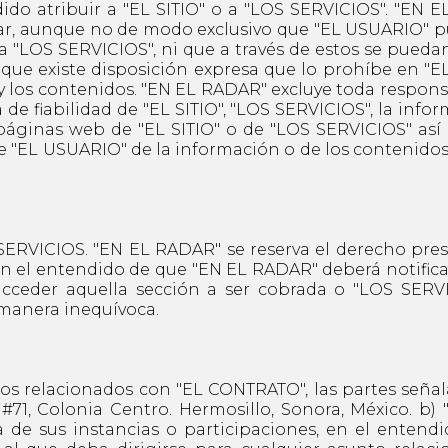
do atribuir a "EL SITIO" o a "LOS SERVICIOS". "EN E
lar, aunque no de modo exclusivo que "EL USUARIO" p
"LOS SERVICIOS", ni que a través de estos se puedan
a que existe disposición expresa que lo prohíbe en "
y los contenidos. "EN EL RADAR" excluye toda responsa
 de fiabilidad de "EL SITIO", "LOS SERVICIOS", la infor
 páginas web de "EL SITIO" o de "LOS SERVICIOS" así 
"EL USUARIO" de la información o de los contenidos 
CIOS. "EN EL RADAR" se reserva el derecho presen
 en el entendido de que "EN EL RADAR" deberá notific
 acceder aquella sección a ser cobrada o "LOS SERV
manera inequívoca.
s relacionados con "EL CONTRATO", las partes señala
#71, Colonia Centro. Hermosillo, Sonora, México. b)
 de sus instancias o participaciones, en el enten