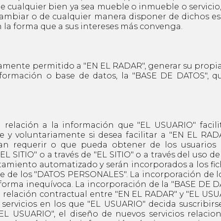
e cualquier bien ya sea mueble o inmueble o servici
rcambiar o de cualquier manera disponer de dichos e
 la forma que a sus intereses más convenga.
ente permitido a "EN EL RADAR", generar su propia 
nformación o base de datos, la "BASE DE DATOS",
elación a la información que "EL USUARIO" facilit
e y voluntariamente si desea facilitar a "EN EL RAD
n requerir o que pueda obtener de los usuarios c
"EL SITIO" o a través de "EL SITIO" o a través del uso d
miento automatizado y serán incorporados a los fic
ble de los "DATOS PERSONALES". La incorporación de 
orma inequívoca. La incorporación de la "BASE DE D
relación contractual entre "EN EL RADAR" y "EL USUA
servicios en los que "EL USUARIO" decida suscribirs
"EL USUARIO", el diseño de nuevos servicios relacio