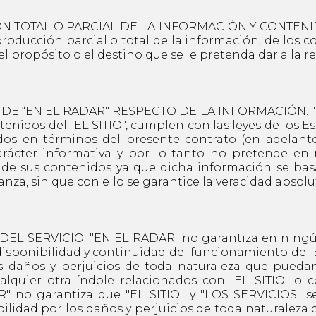
TOTAL O PARCIAL DE LA INFORMACIÓN Y CONTENIDOS
ducción parcial o total de la información, de los con
 el propósito o el destino que se le pretenda dar a la 
DE “EN EL RADAR" RESPECTO DE LA INFORMACIÓN. "EN
tenidos del "EL SITIO", cumplen con las leyes de los 
idos en términos del presente contrato (en adelant
arácter informativa y por lo tanto no pretende en 
 de sus contenidos ya que dicha información se ba
nza, sin que con ello se garantice la veracidad absolu
EL SERVICIO. "EN EL RADAR" no garantiza en ningún
disponibilidad y continuidad del funcionamiento de "EL
s daños y perjuicios de toda naturaleza que puedan
lquier otra índole relacionados con "EL SITIO" o co
 no garantiza que "EL SITIO" y "LOS SERVICIOS" sea
ilidad por los daños y perjuicios de toda naturaleza