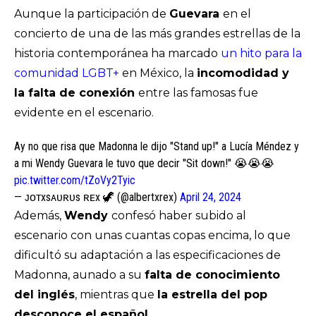
Aunque la participación de
Guevara
en el
concierto de una de las más grandes estrellas de la
historia contemporánea ha marcado
un hito para la
comunidad LGBT+
en México, la
incomodidad y
la falta de conexión
entre las famosas fue
evidente en el escenario.
Ay no que risa que Madonna le dijo "Stand up!" a Lucía Méndez y
a mi Wendy Guevara le tuvo que decir "Sit down!" 😭😭😭
pic.twitter.com/tZoVy2Tyic
— ᴊᴏᴛxsᴀᴜʀᴜs ʀᴇx 🦖 (@albertxrex)
April 24, 2024
Además,
Wendy
confesó haber subido al
escenario con unas cuantas copas encima, lo que
dificultó su adaptación a las especificaciones de
Madonna, aunado a su
falta de conocimiento
del inglés
, mientras que
la estrella del pop
desconoce el español
.