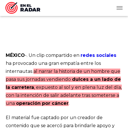
MÉXICO
-. Un clip compartido en
redes sociales
ha provocado una gran empatía entre los
internautas
al narrar la historia de un hombre que
pasa sus jornadas vendiendo
dulces a un lado de
la carretera
, expuesto al sol y en plena luz del día,
con la intención de salir adelante tras someterse a
una
operación por cáncer
.
El material fue captado por un creador de
contenido que se acercó para brindarle apoyo y