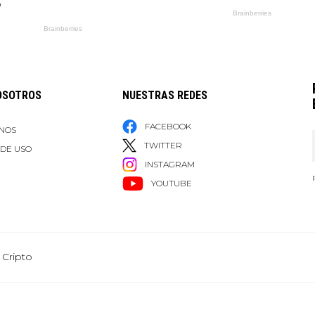
OSOTROS
NUESTRAS REDES
FACEBOOK
NOS
TWITTER
 DE USO
INSTAGRAM
YOUTUBE
 Cripto
Grupo Healy © Copyright Impresora y Editorial S.A. de C.V. Todos los