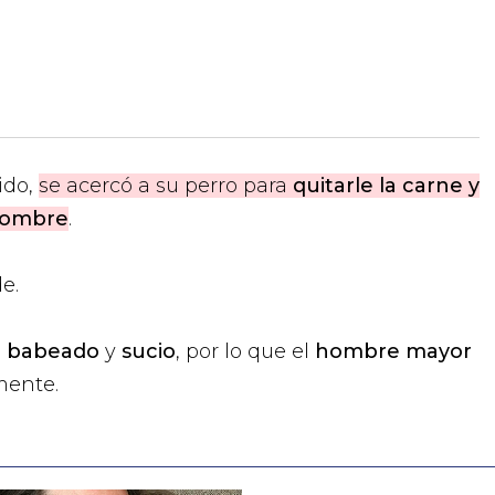
ido,
se acercó a su perro para
quitarle la carne y
 hombre
.
e.
a
babeado
y
sucio
, por lo que el
hombre mayor
mente.