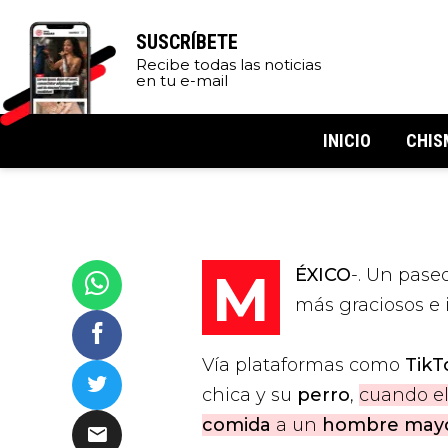
SUSCRÍBETE
Recibe todas las noticias
en tu e-mail
INICIO
CHIS
MÉXICO
-. Un pase
más graciosos e
Vía plataformas como
TikT
chica y su
perro
,
cuando e
comida
a un
hombre may