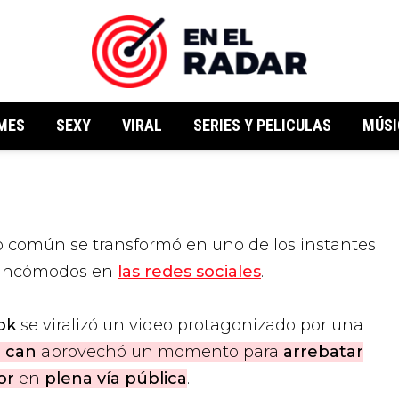
MES
SEXY
VIRAL
SERIES Y PELICULAS
MÚSI
o común se transformó en uno de los instantes
 incómodos en
las redes sociales
.
ok
se viralizó un video protagonizado por una
l
can
aprovechó un momento para
arrebatar
or
en
plena vía pública
.