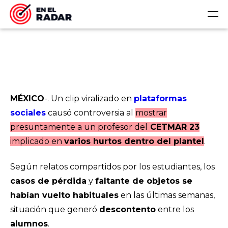
MÉXICO
-. Un clip viralizado en
plataformas
sociales
causó controversia al
mostrar
presuntamente a un profesor del
CETMAR 23
implicado en
varios hurtos dentro del plantel
.
Según relatos compartidos por los estudiantes, los
casos de pérdida
y
faltante de objetos se
habían vuelto habituales
en las últimas semanas,
situación que generó
descontento
entre los
alumnos
.