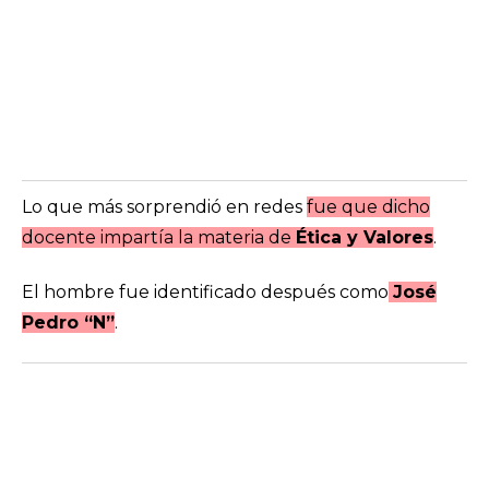
Lo que más sorprendió en redes
fue que dicho
docente impartía la materia de
Ética y Valores
.
El hombre fue identificado después como
José
Pedro “N”
.