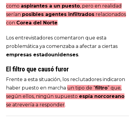
como
aspirantes a un puesto
, pero en realidad
serían
posibles agentes infiltrados
relacionados
con
Corea del Norte
.
Los entrevistadores comentaron que esta
problemática ya comenzaba a afectar a ciertas
empresas estadounidenses
.
El filtro que causó furor
Frente a esta situación, los reclutadores indicaron
haber puesto en marcha
un tipo de “
filtro
” que,
según ellos, ningún supuesto
espía norcoreano
se atrevería a responder
.