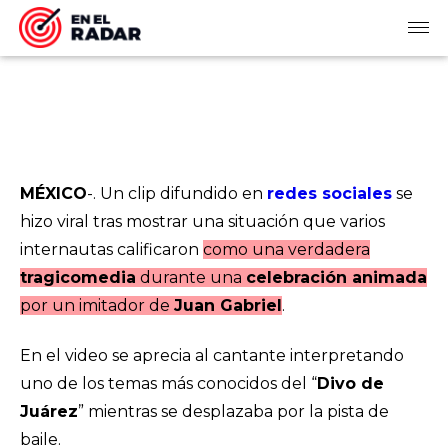
MÉXICO
-. Un clip difundido en
redes sociales
se
hizo viral tras mostrar una situación que varios
internautas calificaron
como una verdadera
tragicomedia
durante una
celebración animada
por un imitador de
Juan Gabriel
.
En el video se aprecia al cantante interpretando
uno de los temas más conocidos del “
Divo de
Juárez
” mientras se desplazaba por la pista de
baile.