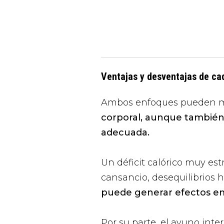
Ventajas y desventajas de c
Ambos enfoques pueden me
corporal, aunque también c
adecuada.
Un déficit calórico muy es
cansancio, desequilibrios 
puede generar efectos emo
Por su parte, el ayuno int