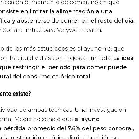
enfoca en el momento de comer, no en qué
nsiste en limitar la alimentación a una
ica y abstenerse de comer en el resto del día
,
r Sohaib Imtiaz para Verywell Health.
 de los más estudiados es el ayuno 4:3, que
ión habitual y días con ingesta limitada.
La idea
que restringir el periodo para comer puede
ural del consumo calórico total.
iente existe?
ctividad de ambas técnicas. Una investigación
ernal Medicine
señaló que
el ayuno
a pérdida promedio del 7.6% del peso corporal,
la restricción calórica diaria.
También se