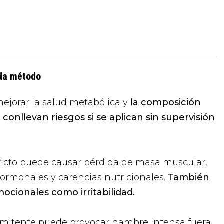
ada método
jorar la salud metabólica y
la composición
onllevan riesgos si se aplican sin supervisión
tricto puede causar pérdida de masa muscular,
hormonales y carencias nutricionales.
También
cionales como irritabilidad.
ermitente puede provocar hambre intensa fuera