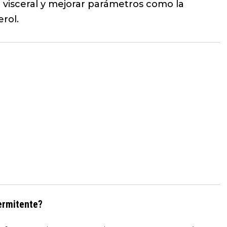
a visceral y mejorar parámetros como la
erol.
ermitente?