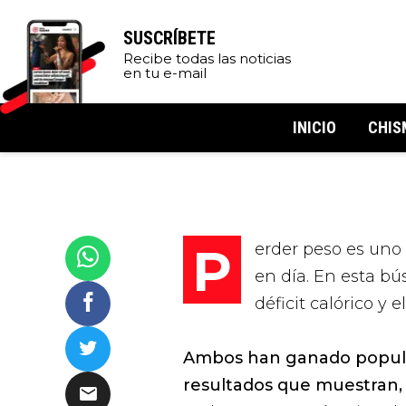
SUSCRÍBETE
Recibe todas las noticias
en tu e-mail
INICIO
CHIS
Perder peso es uno de los objetivos de salud más frecuentes hoy
en día. En esta bú
déficit calórico y 
Ambos han ganado populari
resultados que muestran,