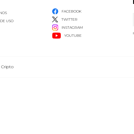
FACEBOOK
NOS
TWITTER
 DE USO
INSTAGRAM
YOUTUBE
 Cripto
Grupo Healy © Copyright Impresora y Editorial S.A. de C.V. Todos los