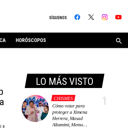
SÍGUENOS
CA
HORÓSCOPOS
LO MÁS VISTO
p
1
 a
CHISMES
Cómo votar para
proteger a Ximena
Herrera, Masad
Altamimi, Memo
o a