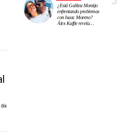
5
¿Está Galilea Montijo
enfrentando problemas
con Isaac Moreno?
Álex Kaffie revela
tensiones en su
.
relación
al
 día