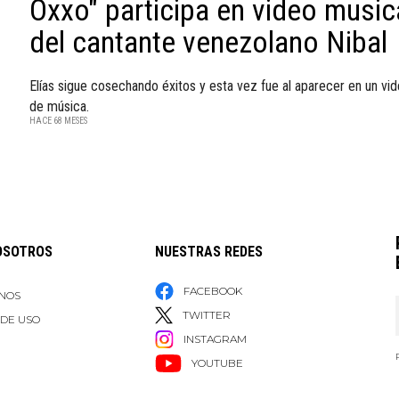
Oxxo" participa en video music
del cantante venezolano Nibal
Elías sigue cosechando éxitos y esta vez fue al aparecer en un vi
de música.
HACE 68 MESES
OSOTROS
NUESTRAS REDES
FACEBOOK
NOS
TWITTER
 DE USO
INSTAGRAM
YOUTUBE