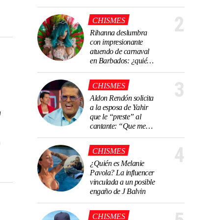
Schutz, Ernesto
Laguardia o Gema
2
CHISMES
Garoa en La Casa
Rihanna deslumbra
de los Famosos
con impresionante
México 4
atuendo de carnaval
en Barbados: ¿quién
fue su creador?
3
CHISMES
Aldon Rendón solicita
a la esposa de Yahir
"
que le “preste” al
cantante: “Que me
trate bien”
n
4
CHISMES
¿Quién es Melanie
Pavola? La influencer
vinculada a un posible
engaño de J Balvin
CHISMES