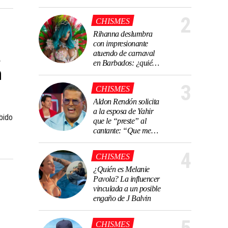
Schutz, Ernesto
Laguardia o Gema
2
CHISMES
Garoa en La Casa
Rihanna deslumbra
de los Famosos
con impresionante
a
México 4
atuendo de carnaval
en Barbados: ¿quién
n
fue su creador?
3
CHISMES
Aldon Rendón solicita
a la esposa de Yahir
bido
que le “preste” al
cantante: “Que me
trate bien”
4
CHISMES
¿Quién es Melanie
Pavola? La influencer
vinculada a un posible
engaño de J Balvin
CHISMES