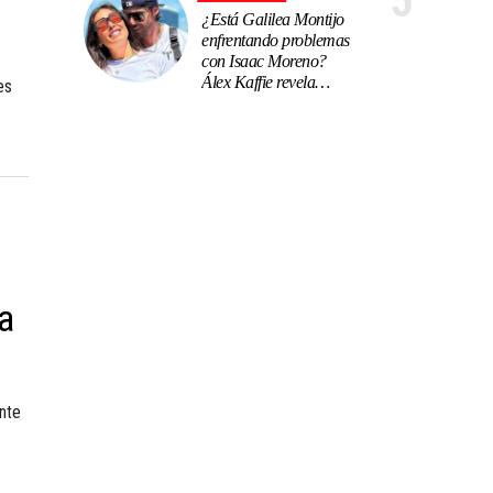
5
¿Está Galilea Montijo
enfrentando problemas
con Isaac Moreno?
Álex Kaffie revela
es
tensiones en su
relación
a
nte