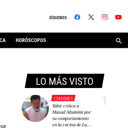
SÍGUENOS
CA
HORÓSCOPOS
LO MÁS VISTO
1
CHISMES
Yahir critica a
Masad Altamimi por
su comportamiento
en la cocina de La
egar