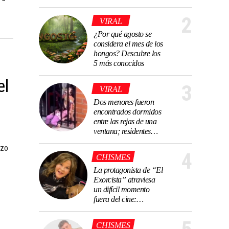
Casa de los
Famosos México
2
VIRAL
¿Por qué agosto se
considera el mes de los
hongos? Descubre los
5 más conocidos
el
3
VIRAL
Dos menores fueron
encontrados dormidos
entre las rejas de una
ventana; residentes
aseguran que
izo
estuvieron allí varias
4
CHISMES
horas como sanción
La protagonista de “El
Exorcista” atraviesa
un difícil momento
fuera del cine:
investigan su refugio
con más de cien perros
CHISMES