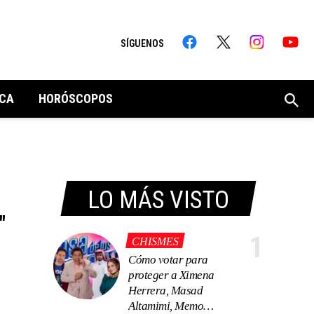
SÍGUENOS
CA
HORÓSCOPOS
LO MÁS VISTO
"
1
CHISMES
Cómo votar para
proteger a Ximena
Herrera, Masad
Altamimi, Memo