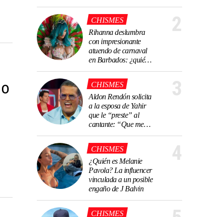
Schutz, Ernesto
Laguardia o Gema
2
CHISMES
Garoa en La Casa
Rihanna deslumbra
de los Famosos
con impresionante
México 4
atuendo de carnaval
en Barbados: ¿quién
fue su creador?
3
io
CHISMES
Aldon Rendón solicita
a la esposa de Yahir
que le “preste” al
cantante: “Que me
trate bien”
4
CHISMES
¿Quién es Melanie
Pavola? La influencer
vinculada a un posible
engaño de J Balvin
CHISMES