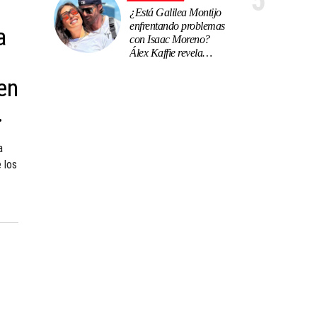
5
¿Está Galilea Montijo
enfrentando problemas
a
con Isaac Moreno?
Álex Kaffie revela
tensiones en su
en
relación
a
 los
e