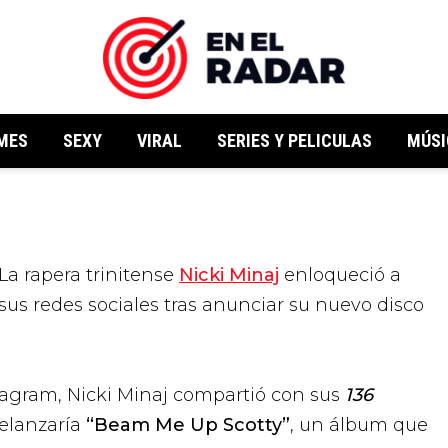
MES
SEXY
VIRAL
SERIES Y PELICULAS
MÚSI
a rapera trinitense
Nicki Minaj
enloqueció a
sus redes sociales tras anunciar su nuevo disco
stagram, Nicki Minaj compartió con sus
136
elanzaría
“Beam Me Up Scotty”
, un álbum que