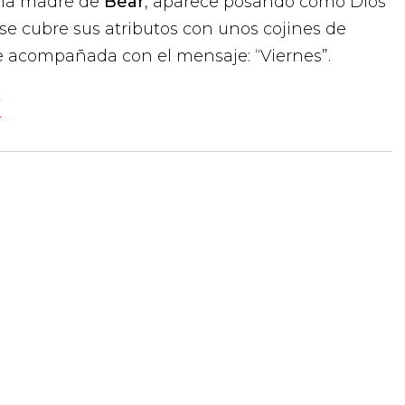
, la madre de
Bear
, aparece posando como Dios
 se cubre sus atributos con unos cojines de
e acompañada con el mensaje: “Viernes”.
Í