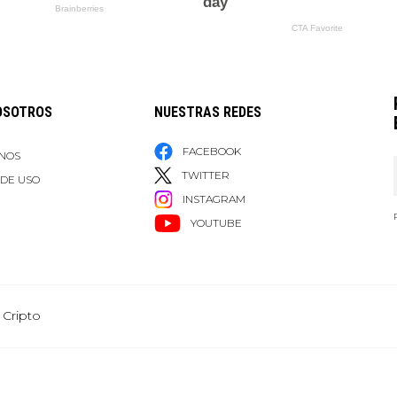
OSOTROS
NUESTRAS REDES
FACEBOOK
NOS
TWITTER
 DE USO
INSTAGRAM
YOUTUBE
 Cripto
Grupo Healy © Copyright Impresora y Editorial S.A. de C.V. Todos los