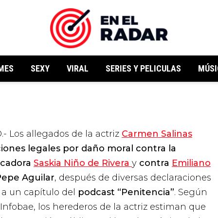
MES
SEXY
VIRAL
SERIES Y PELICULAS
MÚSI
 Los allegados de la actriz
Carmen Salinas
iones legales por daño moral contra la
icadora
Saskia Niño de Rivera
y
contra
Emiliano
Pepe Aguilar
, después de diversas declaraciones
 a un capítulo del
podcast “Penitencia”
. Según
Infobae, los herederos de la actriz estiman que