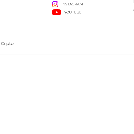
INSTAGRAM
YOUTUBE
 Cripto
Grupo Healy © Copyright Impresora y Editorial S.A. de C.V. Todos los