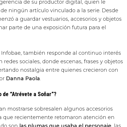
gerencia de su productor digital, quien le
e ningún artículo vinculado a la serie. Desde
enzó a guardar vestuarios, accesorios y objetos
mar parte de una exposición futura para el
 Infobae, también responde al continuo interés
 redes sociales, donde escenas, frases y objetos
rtando nostalgia entre quienes crecieron con
por
Danna Paola
.
o de “Atrévete a Soñar”?
ían mostrarse sobresalen algunos accesorios
a que recientemente retomaron atención en
ado son
las plumas que usaba el personaje
, las