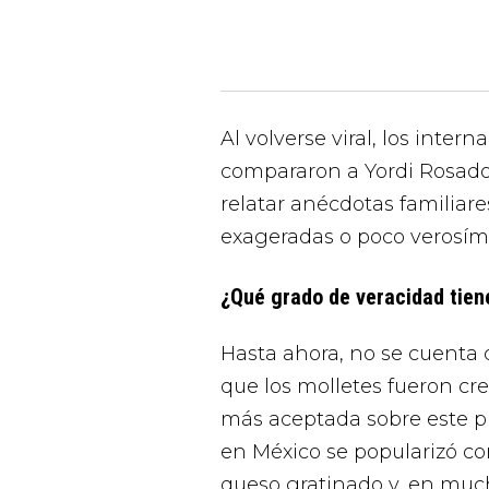
Al volverse viral, los int
compararon a Yordi Rosado 
relatar anécdotas familiare
exageradas o poco verosími
¿Qué grado de veracidad tiene
Hasta ahora, no se cuenta c
que los molletes fueron cr
más aceptada sobre este p
en México se popularizó con 
queso gratinado y, en mucha