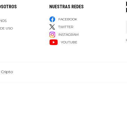
OSOTROS
NUESTRAS REDES
FACEBOOK
NOS
TWITTER
 DE USO
INSTAGRAM
YOUTUBE
 Cripto
Grupo Healy © Copyright Impresora y Editorial S.A. de C.V. Todos los