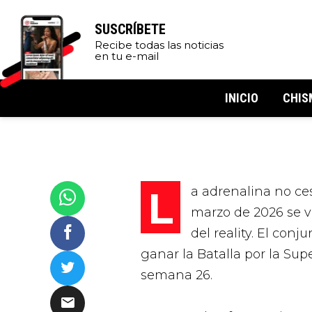
SUSCRÍBETE
Recibe todas las noticias
en tu e-mail
INICIO
CHIS
La adrenalina no cesa en Exatlón México, y este domingo 22 de
marzo de 2026 se v
del reality. El conj
ganar la
Batalla por la Sup
semana 26.