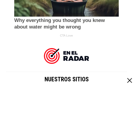
NUESTROS SITIOS
EL IMPARCIAL
|
HOY CRIPTO
Un sitio de
Grupo Healy © Copyright Impresora y Editorial S.A. de
C.V. Todos los derechos reservados