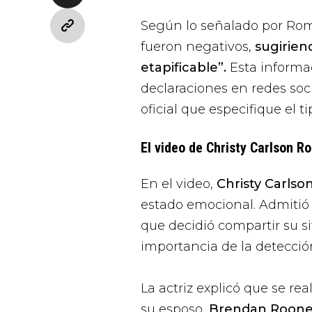
Según lo señalado por Rom
fueron negativos,
sugiriend
etapificable”.
Esta informa
declaraciones en redes soc
oficial que especifique el 
El video de Christy Carlson 
En el video,
Christy Carls
estado emocional. Admitió 
que decidió compartir su s
importancia de la detecció
La actriz explicó que se r
su esposo,
Brendan Roon