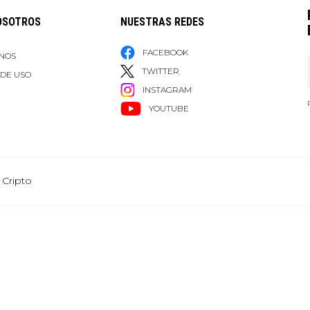
OSOTROS
NUESTRAS REDES
FACEBOOK
NOS
TWITTER
 DE USO
INSTAGRAM
YOUTUBE
 Cripto
Grupo Healy © Copyright Impresora y Editorial S.A. de C.V. Todos los