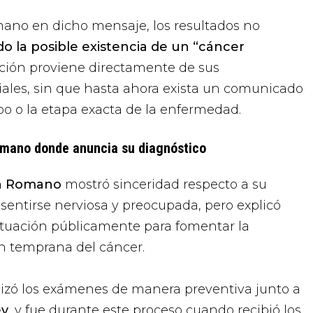
ano en dicho mensaje, los resultados no
o la posible existencia de un “cáncer
ción proviene directamente de sus
iales, sin que hasta ahora exista un comunicado
tipo o la etapa exacta de la enfermedad.
Romano donde anuncia su diagnóstico
on Romano
mostró sinceridad respecto a su
sentirse nerviosa y preocupada, pero explicó
ituación públicamente para fomentar la
n temprana del cáncer.
ealizó los exámenes de manera preventiva junto a
ey
, y fue durante este proceso cuando recibió los