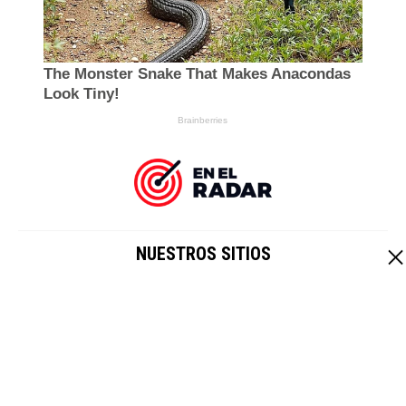
NUESTROS SITIOS
EL IMPARCIAL
|
HOY CRIPTO
Un sitio de
Grupo Healy © Copyright Impresora y Editorial S.A. de
C.V. Todos los derechos reservados