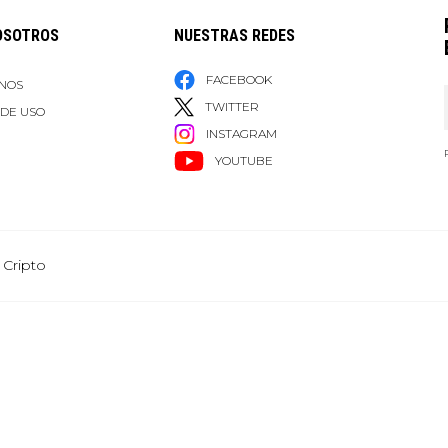
OSOTROS
NUESTRAS REDES
FACEBOOK
NOS
TWITTER
 DE USO
INSTAGRAM
YOUTUBE
 Cripto
Grupo Healy © Copyright Impresora y Editorial S.A. de C.V. Todos los