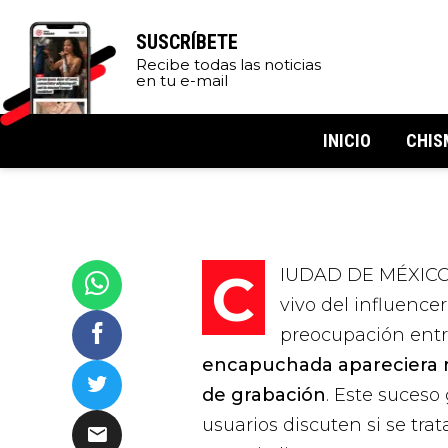
SUSCRÍBETE
Recibe todas las noticias
en tu e-mail
INICIO
CHIS
CIUDAD DE MÉXICO.- Un clip viralizado durante una transmisión en
vivo del influenc
preocupación entr
encapuchada apareciera r
de grabación
. Este suceso
usuarios discuten si se t