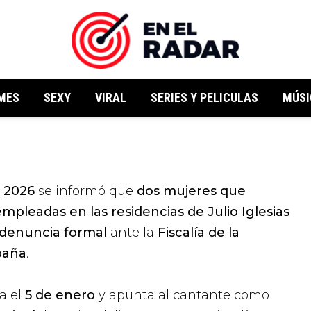
MES
SEXY
VIRAL
SERIES Y PELICULAS
MÚSI
e 2026
se informó que
dos mujeres que
pleadas en las residencias de Julio Iglesias
denuncia formal
ante la
Fiscalía de la
paña
.
a el
5 de enero
y apunta al cantante como