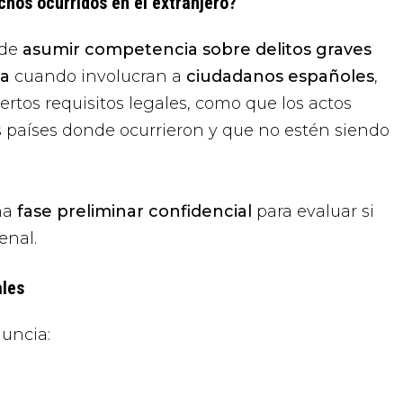
chos ocurridos en el extranjero?
ede
asumir competencia sobre delitos graves
ña
cuando involucran a
ciudadanos españoles
,
rtos requisitos legales, como que los actos
os países donde ocurrieron y que no estén siendo
una
fase preliminar confidencial
para evaluar si
enal.
ales
nuncia: