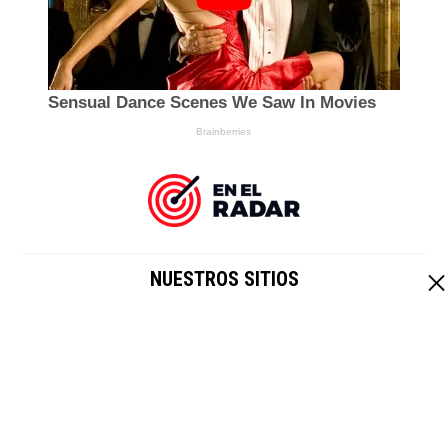
NUESTROS SITIOS
EL IMPARCIAL
|
HOY CRIPTO
Un sitio de
Grupo Healy © Copyright Impresora y Editorial S.A. de
C.V. Todos los derechos reservados